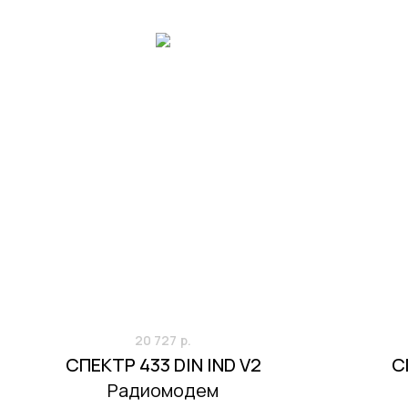
20 727
р.
СПЕКТР 433 DIN IND V2
С
Радиомодем