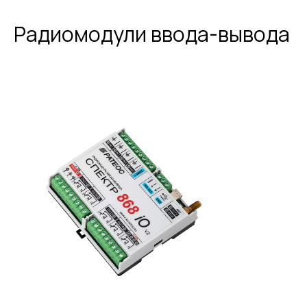
Радиомодули ввода-вывода
Контроль местоположения и состояния
автопарка в режиме реального времени.
Установка GPS‑трекеров и радиомодемов
Спектр 433 на грузовики.