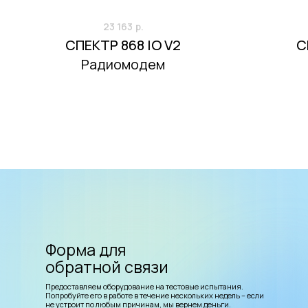
23 163
р.
СПЕКТР 868 IO V2
С
Радиомодем
Форма для
обратной связи
Предоставляем оборудование на тестовые испытания.
Попробуйте его в работе в течение нескольких недель – если
не устроит по любым причинам, мы вернем деньги.