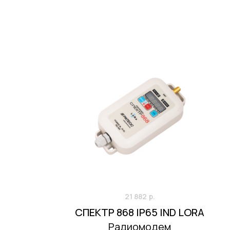
21 882
р.
СПЕКТР 868 IP65 IND LORA
Радиомодем