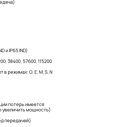
редача)
ND и IP65 IND)
200, 38400, 57600, 115200
т в режимах: О, Е, М, S, N
ации потерь имеется
 увеличить мощность)
ед передачей)