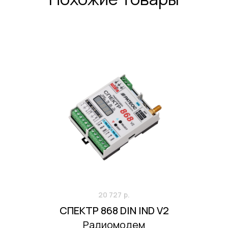
20 727
р.
СПЕКТР 868 DIN IND V2
Радиомодем