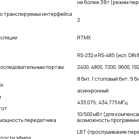
не более 3 Вт (режим пе
о транслируемых интерфейса
2
нсляции
RTMX
RS‑232 и RS‑485 (исп. DIN I
последовательным портам,
2400, 4800, 7200, 9600, 19
8 бит, 1 стоповый бит; 9 би
ых
асинхронный
а
433,075…434,775 МГц
тот
10/500 мВт (для компенс
мощность передатчика
возможность программно
LBT (прослушивание пер
ятости эфира