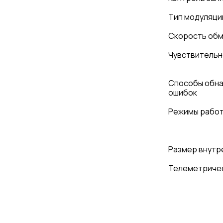
Тип модуляци
Скорость обм
Чувствительн
Способы обна
ошибок
Режимы рабо
Размер внутр
Телеметриче