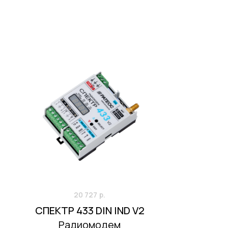
20 727
р.
СПЕКТР 433 DIN IND V2
Радиомодем