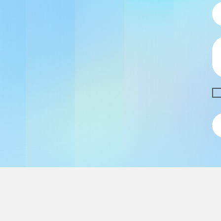
ение питания:
В
еменно транслируемых интерфейса RS-
ретрансляции:
ляемая мощность:
лее 0,5 Вт (режим приёма);
лее 3 Вт (режим передачи).
фейсы:
5
ть по последовательным портам (бод):
00, 7200, 9600, 19200, 38400, 57600, 115200.
 данных:
 стоповый бит; 9 бит в режимах: О, Е, М, S, N.