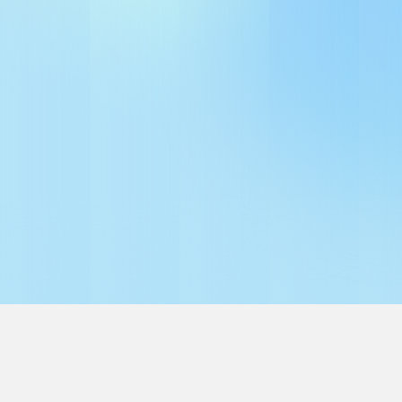
Напряж
+8…+32 
Одновр
485:
2
Режим 
RTMX
Потреб
— не бо
— не бо
Интер
2 RS‑48
Скорос
2400, 48
Формат
8 бит, 1