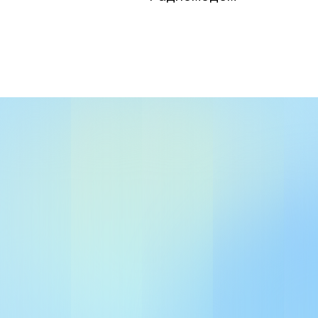
Диапаз
−40…+5