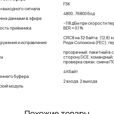
FSK
и выходного сигнала
4800…76800 бод
ена данными в эфире
−118 дБм при скорости пе
ость приёмника
BER = 0,1 %
CRC8 на 32 байта; (12,8) 
ружения и исправления
Рида‑Соломона (FEC); п
прозрачный; пакетный в с
ты
сторону DCE; командный;
проверка связи; смена П
4 Кбайт
еннего буфера
2 входа, 2 выхода
ский модуль
Похожие товары