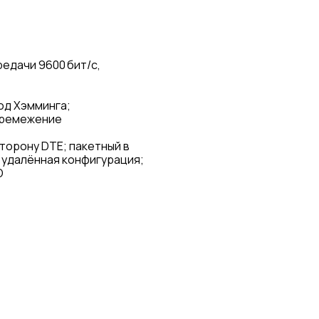
редачи 9600 бит/с,
код Хэмминга;
еремежение
торону DTE; пакетный в
 удалённая конфигурация;
О