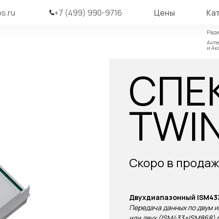
s.ru
+7 (499) 990-9716
Цены
Ка
Ради
Ради
Ант
Ант
и Ак
и Ак
СПЕ
TWI
Скоро в прода
Двухдиапазонный ISM43
Передача данных по двум 
или двух (ISM433+ISM868)