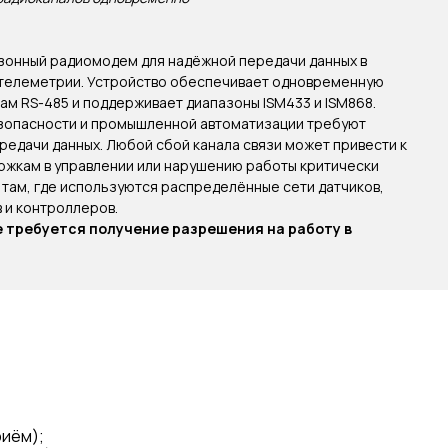
азонный радиомодем для надёжной передачи данных в
 телеметрии. Устройство обеспечивает одновременную
ам RS-485 и поддерживает диапазоны ISM433 и ISM868.
опасности и промышленной автоматизации требуют
едачи данных. Любой сбой канала связи может привести к
ржкам в управлении или нарушению работы критически
 там, где используются распределённые сети датчиков,
 и контроллеров.
е требуется получение разрешения на работу в
риём);