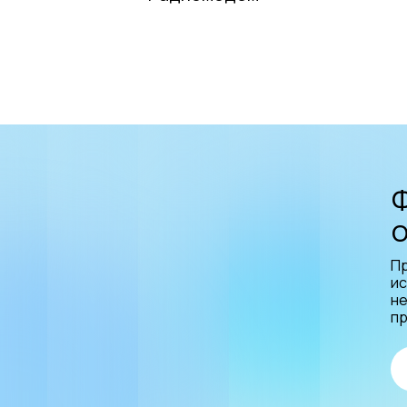
П
ис
не
пр
он рабочих температур:
0 ∘С