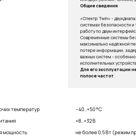
Общие сведения
«Спектр Twin» - двухдиап
системах безопасности и
работу по двум интерфейс
Современные системы без
максимально надёжной пер
потере информации, заде
важных систем - особенно
исполнительных устройств
Для его эксплуатации н
полосе частот
.
очих температур
−40…+50 °C
итания
+8…+32 В
я мощность
не более 0,5 Вт (режим п