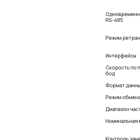
Одновременн
RS-485
Режим ретра
Интерфейсы
Скорость по 
бод
Формат данн
Режим обмен
Диапазон час
Номинальная 
Контроль зан