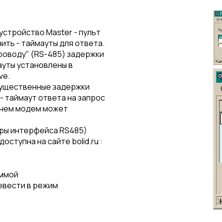
стройство Master - пульт
ть - таймауты для ответа.
роводу" (RS-485) задержки
ауты установлены в
ve.
существенные задержки
- таймаут ответа на запрос
 чем модем может
ры интерфейса RS485)
ступна на сайте bolid.ru :
аммой
евести в режим