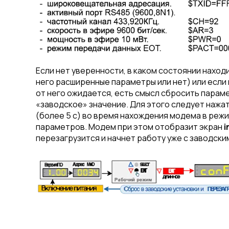
Если нет уверенности, в каком состоянии наход
него расширенные параметры или нет) или если 
от него ожидается, есть смысл сбросить парам
«заводское» значение. Для этого следует нажа
(более 5 с) во время нахождения модема в реж
параметров. Модем при этом отобразит экран
i
перезагрузится и начнет работу уже с заводски