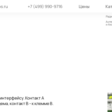
s.ru
+7 (499) 990-9716
Цены
Ка
Ради
Ради
Ант
Ант
и Ак
и Ак
интерфейсу. Контакт A
а, контакт B - к клемме В.