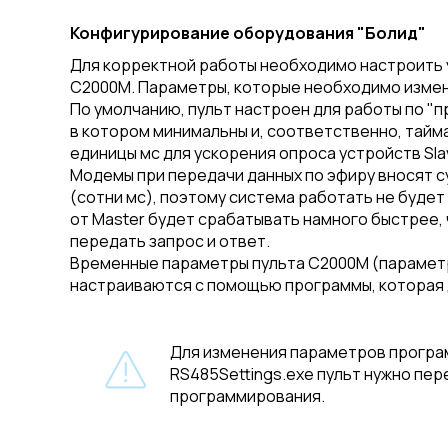
Конфигурирование оборудования "Болид"
Для корректной работы необходимо настроить у
С2000M. Параметры, которые необходимо измени
По умолчанию, пульт настроен для работы по "п
в котором минимальны и, соответственно, тайм
единицы мс для ускорения опроса устройств Sla
Модемы при передачи данных по эфиру вносят 
(сотни мс), поэтому система работать не будет 
от Master будет срабатывать намного быстрее,
передать запрос и ответ.
Временные параметры пульта С2000M (парамет
настраиваются с помощью программы, которая до
Для изменения параметров прогр
RS485Settings.exe пульт нужно пер
программирования.