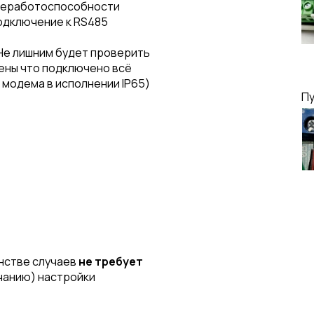
 неработоспособности
одключение к RS485
Не лишним будет проверить
рены что подключено всё
 модема в исполнении IP65)
Пу
инстве случаев
не требует
лчанию) настройки