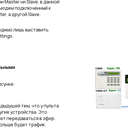
и Master ни Slave, в данной
 модем подключенный к
r, а другой Slave.
одимо лишь выставить
tings.
льными
исунке:
дыдущей тем, что у пульта
угие устройства. Это
дет передаваться в эфир.
больше будет трафик.