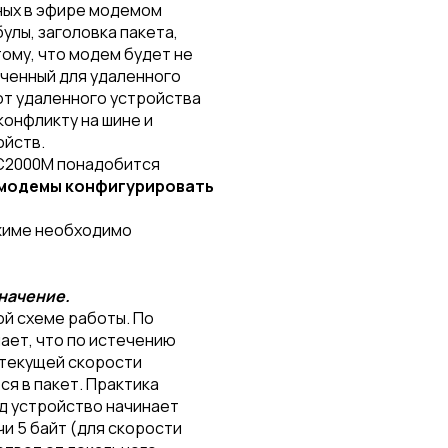
ных в эфире модемом
улы, заголовка пакета,
тому, что модем будет не
аченный для удаленного
от удаленного устройства
 конфликту на шине и
ойств.
 С2000М понадобится
модемы конфигурировать
жиме необходимо
начение.
й схеме работы. По
ает, что по истечению
 текущей скорости
я в пакет. Практика
ид устройство начинает
и 5 байт (для скорости