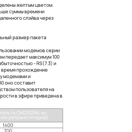
делены желтым цветом.
льше суммы времени
даленного слэйва через
льный размер пакета
ользовании модемов серии
дем передает максимум 100
быточностью - RS(7.3) и
ь время прохождение
у модемами и
0 оно составит
одством пользователя на
орости в эфире приведена в