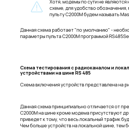
Хотя, модемы по сути не являются н
схеме, для удобство обозначения,
пульту С2000М будем называть Maste
Данная схема работает "по умолчанию" - необх
параметры пульта C2000М программой RS485Set
Схема тестирования с радиоканалом и лока
устройствами на шине RS 485
Схема включения устройств представлена на р
Данная схема принципиально отличается от пре
С2000М на шине кроме модема присутствуют др
приведет к тому, что весь локальный трафик бу
Чем больше устройств на локальной шине, тем 