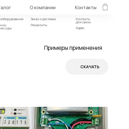
талог
О компании
Контакты
ооборудование
Заказ и доставка
Контакты
ооборудование
Заказ и доставка
Контакты
для связи
для связи
енны
Реквизиты
енны
Реквизиты
Адрес
сессуры
Адрес
сессуры
Радиомодемы
Примеры применения
СКАЧАТЬ