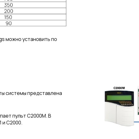
gs можно установить по
ты системы представлена
пает пульт С2000M. В
 и С2000.