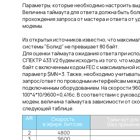
Параметры, которые необходимо настроить вы
Величина таймаута для ответа должна быть бо
прохождения запроса от мастера и ответа от у
модемы.
Из открытых источников известно, что максима
системы "Болид" не превышает 80 байт.
Для оценки таймаута ожидания ответа при исп
СПЕКТР 433 V2 будем исходить из того, что мо
байт с включенным кодом FEC с максимальной из
параметр $MN=3. Также, необходимо учитыват
запрос/ответ по проводным интерфейсам межд
подключенным оборудованием. На скорости 960
100*4*10/9600=0,416c. В соответствии с руков
модем, величина таймаута в зависимости от ск
следующей таблице.