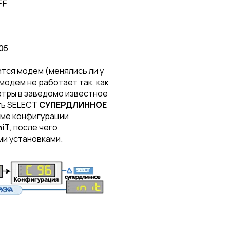
ится модем (менялись ли у
модем не работает так, как
етры в заведомо известное
ть SELECT
CУПЕРДЛИННОЕ
име конфигурации
niT
, после чего
ми установками.