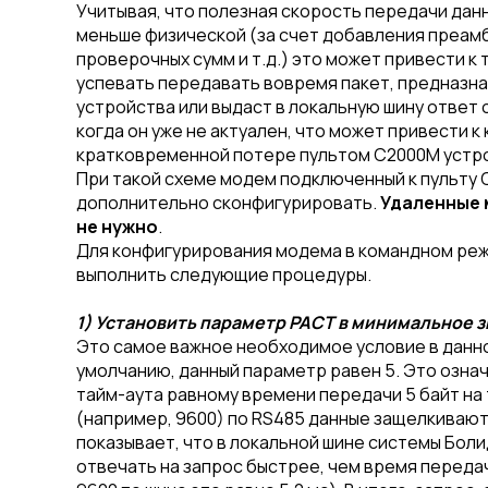
Учитывая, что полезная скорость передачи дан
меньше физической (за счет добавления преамб
проверочных сумм и т.д.) это может привести к 
успевать передавать вовремя пакет, предназн
устройства или выдаст в локальную шину ответ 
когда он уже не актуален, что может привести к
кратковременной потере пультом С2000М устр
При такой схеме модем подключенный к пульту
дополнительно сконфигурировать.
Удаленные 
не нужно
.
Для конфигурирования модема в командном ре
выполнить следующие процедуры.
1) Установить параметр PACT в минимальное з
Это самое важное необходимое условие в данно
умолчанию, данный параметр равен 5. Это означ
тайм-аута равному времени передачи 5 байт на
(например, 9600) по RS485 данные защелкиваютс
показывает, что в локальной шине системы Бол
отвечать на запрос быстрее, чем время передач